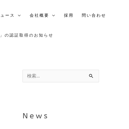
ニュース
会社概要
採用
問い合わせ
2022」の認証取得のお知らせ
N
カ
e
テ
検
w
ゴ
索
s
リ
対
ー
象
News
: