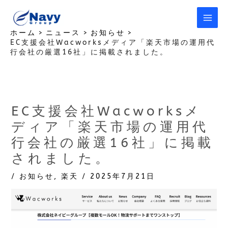
内
容
を
ホーム
ニュース
お知らせ
EC支援会社Wacworksメディア「楽天市場の運用代
ス
行会社の厳選16社」に掲載されました。
キ
ッ
プ
EC支援会社Wacworksメ
ディア「楽天市場の運用代
行会社の厳選16社」に掲載
されました。
/
お知らせ
,
楽天
/
2025年7月21日