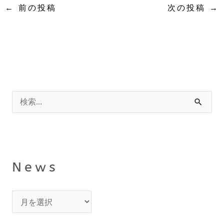
←
前の投稿
次の投稿
→
N
カ
e
テ
検
w
ゴ
索
s
リ
対
ー
象
News
: