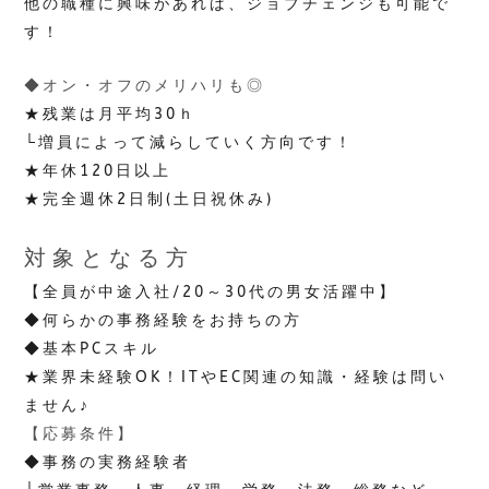
他の職種に興味があれば、ジョブチェンジも可能で
す！
◆オン・オフのメリハリも◎
★残業は月平均30ｈ
└増員によって減らしていく方向です！
★年休120日以上
★完全週休2日制(土日祝休み)
対象となる方
【全員が中途入社/20～30代の男女活躍中】
◆何らかの事務経験をお持ちの方
◆基本PCスキル
★業界未経験OK！ITやEC関連の知識・経験は問い
ません♪
【応募条件】
◆事務の実務経験者