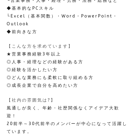
└営業事務・人事・経理・労務・法務・総務など
◆基本的なPCスキル
└Excel（基本関数）・Word・PowerPoint・
Outlook
◆前向きな方
【こんな方を求めています】
★営業事務経験3年以上
◎人事・経理などの経験がある方
◎経験を活かしたい方
◎どんな業務にも柔軟に取り組める方
◎成長企業で自分を高めたい方
【社内の雰囲気は?】
風通しが良く、年齢・社歴関係なくアイデア大歓
迎！
20前半～30代前半のメンバーが中心になって活躍し
ています。