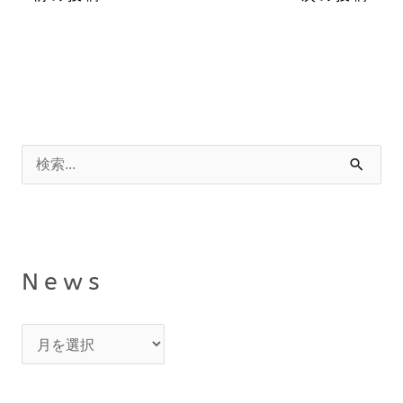
N
カ
e
テ
検
w
ゴ
索
s
リ
対
ー
象
News
: