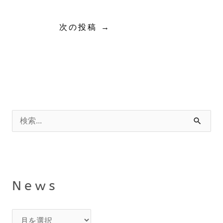
次の投稿
→
N
カ
e
テ
検
w
ゴ
索
s
リ
対
ー
象
News
: