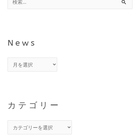
検
w
ゴ
索
s
リ
対
ー
象
News
:
カテゴリー