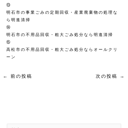
⑬
明石市の事業ごみの定期回収・産業廃棄物の処理な
ら明進清掃
⑭
明石市の不用品回収・粗大ごみ処分なら明進清掃
⑮
高松市の不用品回収・粗大ごみ処分ならオールクリ
ーン
←
前の投稿
次の投稿
→
N
カ
e
テ