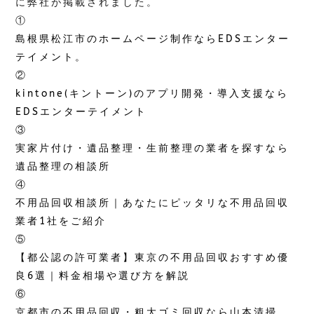
に弊社が掲載されました。
①
島根県松江市のホームページ制作ならEDSエンター
テイメント。
②
kintone(キントーン)のアプリ開発・導入支援なら
EDSエンターテイメント
③
実家片付け・遺品整理・生前整理の業者を探すなら
遺品整理の相談所
④
不用品回収相談所｜あなたにピッタリな不用品回収
業者1社をご紹介
⑤
【都公認の許可業者】東京の不用品回収おすすめ優
良6選｜料金相場や選び方を解説
⑥
京都市の不用品回収・粗大ゴミ回収なら山本清掃