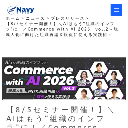
内
容
を
ホーム
ニュース
プレスリリース
【8/5セミナー開催！】＼AIはもう“組織のインフ
ス
ラ”に！／Commerce with AI 2026 vol.2～脱
キ
属人化に向けた組織再編＆販促に使える実践術～
ッ
プ
【8/5セミナー開催！】＼
AIはもう“組織のインフ
ラ”に！／Commerce