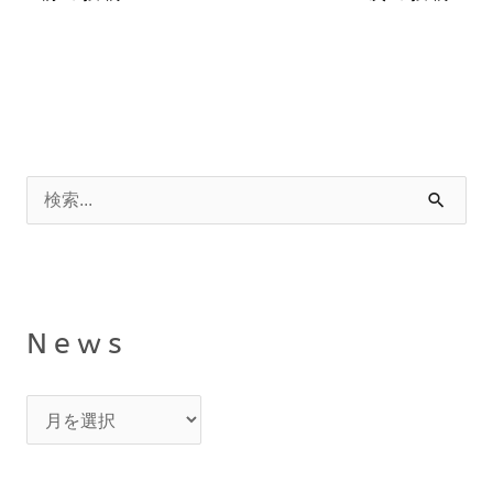
N
カ
e
テ
検
w
ゴ
索
s
リ
対
ー
象
News
: